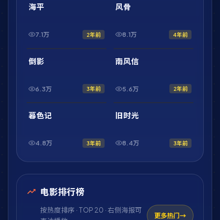
最新
最新
海平
风骨
7.1万
8.1万
2年前
4年前
1:33:17
1:46:33
最新
最新
倒影
南风信
6.3万
5.6万
3年前
2年前
1:58:23
1:53:36
最新
最新
暮色记
旧时光
4.8万
8.4万
3年前
3年前
电影排行榜
按热度排序 · TOP 20 · 右侧海报可
更多热门