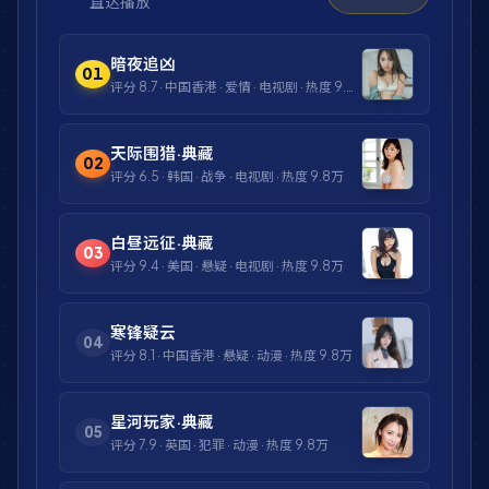
直达播放
暗夜追凶
01
评分
8.7
·
中国香港
·
爱情
·
电视剧
· 热度
9.8万
天际围猎·典藏
02
评分
6.5
·
韩国
·
战争
·
电视剧
· 热度
9.8万
白昼远征·典藏
03
评分
9.4
·
美国
·
悬疑
·
电视剧
· 热度
9.8万
寒锋疑云
04
评分
8.1
·
中国香港
·
悬疑
·
动漫
· 热度
9.8万
星河玩家·典藏
05
评分
7.9
·
英国
·
犯罪
·
动漫
· 热度
9.8万