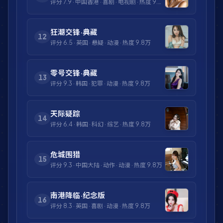
评分
7.9
·
中国香港
·
喜剧
·
电视剧
· 热度
9.8万
狂潮交锋·典藏
12
评分
6.5
·
英国
·
悬疑
·
动漫
· 热度
9.8万
零号交锋·典藏
13
评分
9.3
·
韩国
·
犯罪
·
动漫
· 热度
9.8万
天际疑踪
14
评分
6.4
·
韩国
·
科幻
·
综艺
· 热度
9.8万
危城围猎
15
评分
9.3
·
中国大陆
·
动作
·
动漫
· 热度
9.8万
南港降临·纪念版
16
评分
8.3
·
英国
·
喜剧
·
动漫
· 热度
9.8万