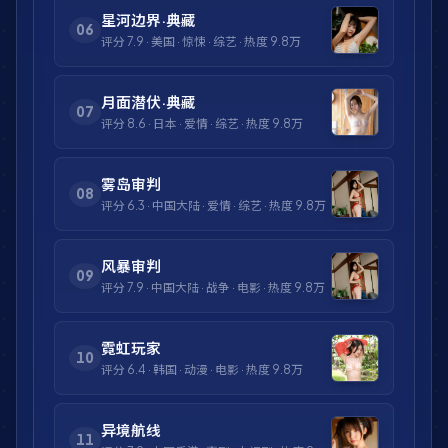
星河边界·典藏
06
评分
7.9
·
美国
·
惊悚
·
综艺
· 热度
9.8万
月面潜伏·典藏
07
评分
8.6
·
日本
·
爱情
·
综艺
· 热度
9.8万
雾岛审判
08
评分
6.3
·
中国大陆
·
爱情
·
综艺
· 热度
9.8万
风暴审判
09
评分
7.9
·
中国大陆
·
战争
·
电影
· 热度
9.8万
霓虹玩家
10
评分
6.4
·
韩国
·
动漫
·
电影
· 热度
9.8万
异境航线
11