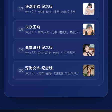
狂潮围猎·纪念版
17
评分
9.2
·
英国
·
动漫
·
综艺
· 热度
9.8万
长夜回响
18
评分
6.7
·
中国大陆
·
犯罪
·
电视剧
· 热度
9.8万
暴雪法则·纪念版
19
评分
7.3
·
美国
·
战争
·
电影
· 热度
9.8万
深海交锋·纪念版
20
评分
9.0
·
美国
·
战争
·
电视剧
· 热度
9.8万