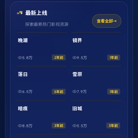
最新上线
查看全部
探索最新热门影视资源
2:01:47
2:10:52
最新
最新
晚潮
镜界
5.8万
9.5万
2年前
1年前
2:20:31
1:56:54
最新
最新
落日
雪原
6.5万
7.9万
5年前
1年前
1:46:43
42:32
最新
最新
暗痕
旧城
8.8万
5.5万
3年前
3年前
1:44:50
2:17:08